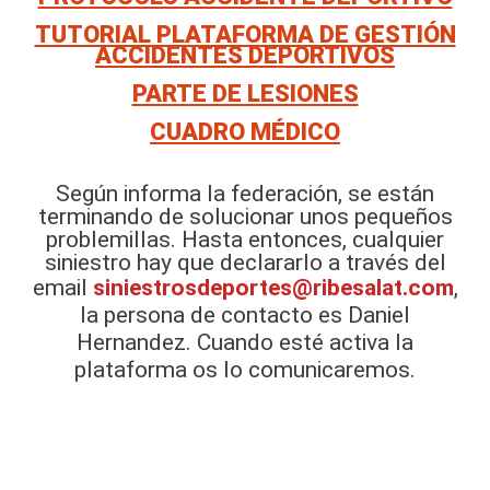
TUTORIAL PLATAFORMA DE GESTIÓN
ACCIDENTES DEPORTIVOS
PARTE DE LESIONES
CUADRO MÉDICO
Según informa la federación, se están
terminando de solucionar unos pequeños
problemillas. Hasta entonces, cualquier
siniestro hay que declararlo a través del
email
siniestrosdeportes@ribesalat.com
,
la persona de contacto es Daniel
Hernandez. Cuando esté activa la
plataforma os lo comunicaremos.