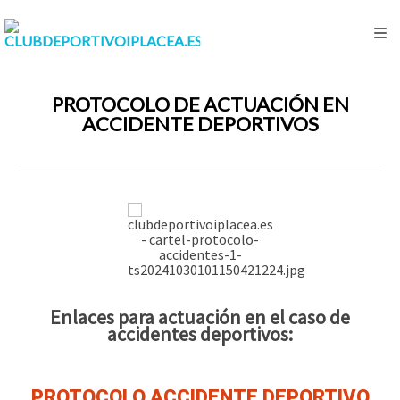
PROTOCOLO DE ACTUACIÓN EN
ACCIDENTE DEPORTIVOS
Enlaces para actuación en el caso de
accidentes deportivos:
PROTOCOLO ACCIDENTE DEPORTIVO