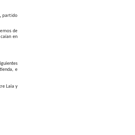
, partido
tremos de
 caían en
iguientes
tienda, e
re Laia y