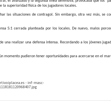
tral, el avanzado y la segunda línea defensiva, provocaba que los “pa
la superioridad física de los jugadores locales.
char las situaciones de contragol. Sin embargo, otra vez más, se c
fensa 5:1 cerrada planteada por los locales. De nuevo, malos porce
 de una realizar una defensa intensa. Recordando a los jóvenes juga
ngún momento pudieron tener oportunidades para acercarse en el mar