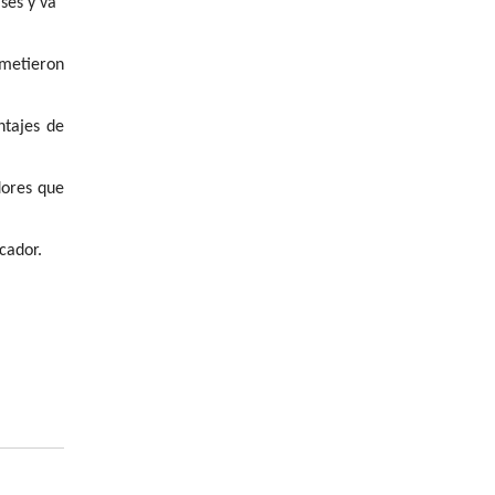
ses y va”
ometieron
ntajes de
dores que
cador.