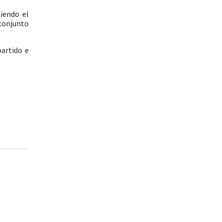
iendo el
 conjunto
partido e