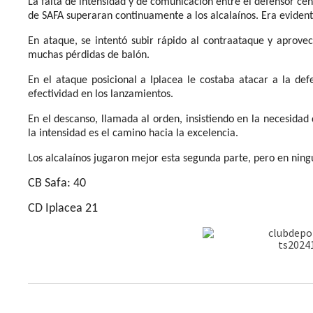
La falta de intensidad y de comunicación entre el defensor cen
de SAFA superaran continuamente a los alcalaínos. Era evidente 
En ataque, se intentó subir rápido al contraataque y aprove
muchas pérdidas de balón.
En el ataque posicional a Iplacea le costaba atacar a la de
efectividad en los lanzamientos.
En el descanso, llamada al orden, insistiendo en la necesidad
la intensidad es el camino hacia la excelencia.
Los alcalaínos jugaron mejor esta segunda parte, pero en ni
CB Safa: 40
CD Iplacea 21